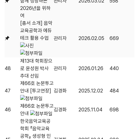
함께 성장하는
관리자
2026.03.02
558
2026년을 위하
여
[총서 소개] 음악
교육공학과 에듀
테크 활용 수업
관리자
2026.02.05
669
제13대 학회장으
48
로 윤성원 박사
관리자
2026.01.26
440
추대 선임
제66호 논문투고
47
안내 [투고연장]
김경화
2025.12.02
484
제66호 논문투고
46
김경화
2025.11.04
698
안내
한국음악교육공
학회 『음악교육
공학』 생성형 인