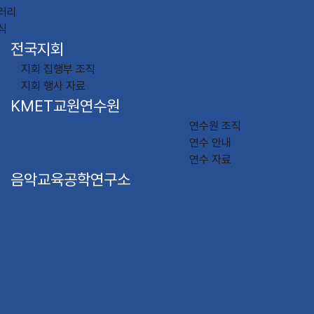
러리
식
전국지회
지회 집행부 조직
지회 행사 자료
KMET교원연수원
연수원 조직
연수 안내
연수 자료
음악교육공학연구소