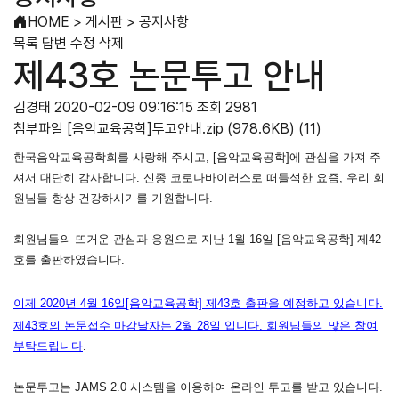
HOME
>
게시판
>
공지사항
목록
답변
수정
삭제
제43호 논문투고 안내
김경태
2020-02-09 09:16:15
조회 2981
첨부파일
[음악교육공학]투고안내.zip
(978.6KB)
(11)
한국음악교육공학회를 사랑해 주시고, [음악교육공학]에 관심을 가져 주
셔서 대단히 감사합니다. 신종 코로나바이러스로 떠들석한 요즘,
우리 회
원님들 항상 건강하시기를 기원합니다.
회원님들의 뜨거운 관심과 응원으로 지난 1월 16일 [음악교육공학] 제42
호를 출판하였습니다.
이제 2020년 4월 16일[음악교육공학] 제43
호
출판을 예정하고 있습니다.
제43호의 논문접수 마감날자는 2월 28일 입니다. 회원님들의 많은 참여
부탁드립니다
.
논문투고는 JAMS 2.0 시스템을 이용하여 온라인 투고를 받고 있습니다.