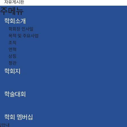
자유게시판
주메뉴
학회소개
학회장 인사말
목적 및 주요사업
조직
연혁
상징
정관
학회지
학술대회
학회 멤버십
입안내