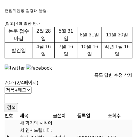
편집위원장 김경태 올림.
[
참고
] 4
회 출판 안내
논문 접수
2
월
28
5
월
31
8
월
31
일
11
월
30
일
마감
일
일
4
월
16
7
월
16
10
월
16
익년
1
월
16
발간일
일
일
일
일
목록
답변
수정
삭제
70개(2/4페이지)
번호
제목
글쓴이
등록일
조회수
새 학기의 시작에
서 인사드립니다: