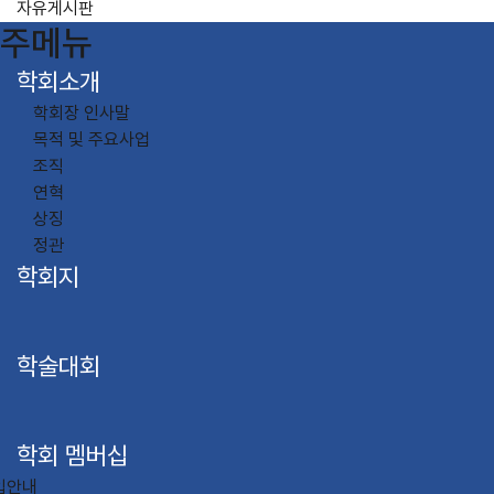
자유게시판
주메뉴
학회소개
학회장 인사말
목적 및 주요사업
조직
연혁
상징
정관
학회지
학술대회
학회 멤버십
입안내