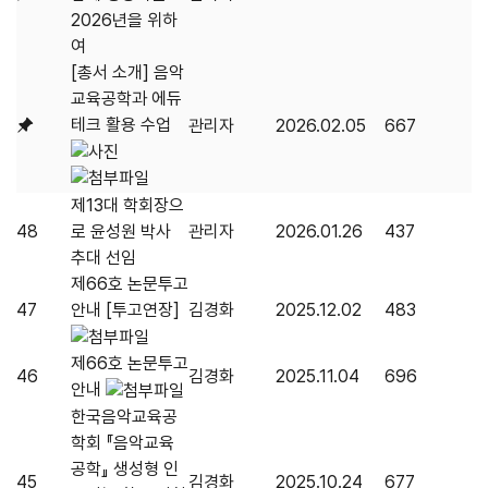
2026년을 위하
여
[총서 소개] 음악
교육공학과 에듀
테크 활용 수업
관리자
2026.02.05
667
제13대 학회장으
48
로 윤성원 박사
관리자
2026.01.26
437
추대 선임
제66호 논문투고
47
안내 [투고연장]
김경화
2025.12.02
483
제66호 논문투고
46
김경화
2025.11.04
696
안내
한국음악교육공
학회 『음악교육
공학』 생성형 인
45
김경화
2025.10.24
677