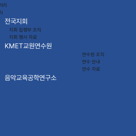
러리
식
전국지회
지회 집행부 조직
지회 행사 자료
KMET교원연수원
연수원 조직
연수 안내
연수 자료
음악교육공학연구소