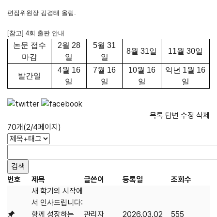
편집위원장 김경태 올림.
[
참고
] 4
회 출판 안내
논문 접수
2
월
28
5
월
31
8
월
31
일
11
월
30
일
마감
일
일
4
월
16
7
월
16
10
월
16
익년
1
월
16
발간일
일
일
일
일
목록
답변
수정
삭제
70개(2/4페이지)
번호
제목
글쓴이
등록일
조회수
새 학기의 시작에
서 인사드립니다:
함께 성장하는
관리자
2026.03.02
555