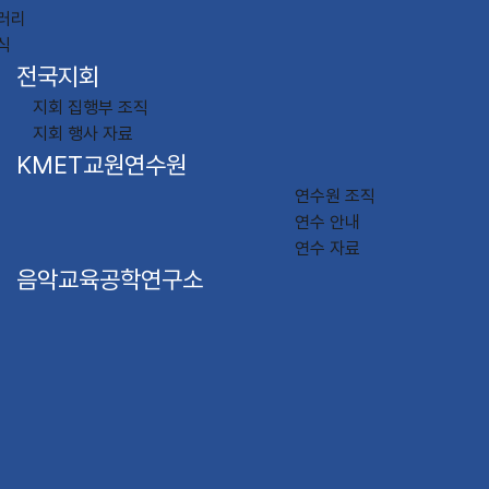
러리
식
전국지회
지회 집행부 조직
지회 행사 자료
KMET교원연수원
연수원 조직
연수 안내
연수 자료
음악교육공학연구소