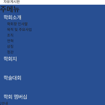
자유게시판
주메뉴
학회소개
학회장 인사말
목적 및 주요사업
조직
연혁
상징
정관
학회지
학술대회
학회 멤버십
입안내