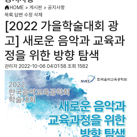
HOME
>
게시판
>
공지사항
목록
답변
수정
삭제
[2022 가을학술대회 광
고] 새로운 음악과 교육과
정을 위한 방향 탐색
관리자
2022-10-06 04:01:58
조회 1582