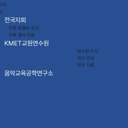
러리
식
전국지회
지회 집행부 조직
지회 행사 자료
KMET교원연수원
연수원 조직
연수 안내
연수 자료
음악교육공학연구소