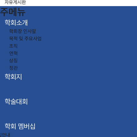
자유게시판
주메뉴
학회소개
학회장 인사말
목적 및 주요사업
조직
연혁
상징
정관
학회지
학술대회
학회 멤버십
입안내