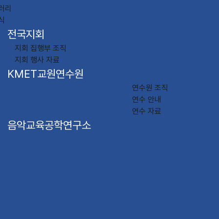
러리
식
전국지회
지회 집행부 조직
지회 행사 자료
KMET교원연수원
연수원 조직
연수 안내
연수 자료
음악교육공학연구소