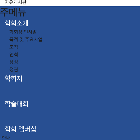
자유게시판
주메뉴
학회소개
학회장 인사말
목적 및 주요사업
조직
연혁
상징
정관
학회지
학술대회
학회 멤버십
입안내