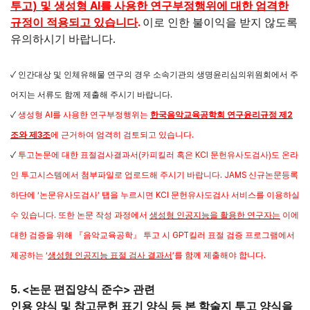
)
AI
투고
및 생성형
를 사용한 연구부정행위에 대한 엄격한
.
규정이 적용되고 있습니다
이로 인한 불이익을 받지 않도록
.
유의하시기 바랍니다
✓
인간대상 및 인체유해물 연구의 경우 소속기관의 생명윤리심의위원회에서 주
어지는 서류도 함께 제출해 주시기 바랍니다
.
✓
생성형
AI
를 사용한 연구부정행위는
한국음악교육공학회 연구윤리규정 제
2
조와 제
3
조
에 근거하여 엄격히 검토되고 있습니다
.
✓
투고논문에 대한 표절검사결과서
(
카피킬러 혹은
KCI
문헌유사도검사
)
도 온라
인 투고시스템에서 첨부파일로 업로드해 주시기 바랍니다
. JAMS
신규논문등록
하단에
‘
논문유사도검사
’
탭을 누르시면
KCI
문헌유사도검사 서비스를 이용하실
수 있습니다
.
또한 논문 작성 과정에서
생성형 인공지능을 활용한 연구자는
이에
대한 검증을 위해
『
음악교육공학
』
투고 시
GPT
킬러 표절 검증 프로그램에서
제공하는
‘
생성형 인공지능 표절 검사 결과서
’
를 함께 제출해야 합니다
.
5. <
>
논문 편집양식 준수
관련
인용 양식 및 참고문헌 표기 양식 등 본 학술지 투고 양식을