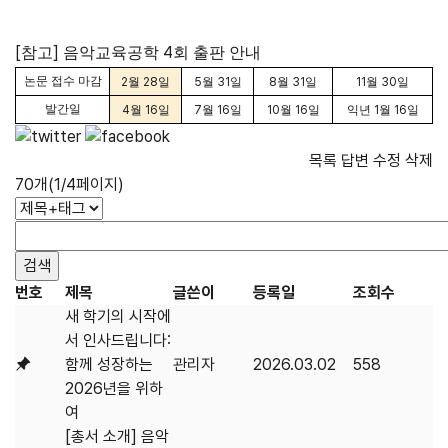
[
]
4
참고
음악교육공학
회 출판 안내
논문 접수 마감
2
월
28
일
5
월
31
일
8
월
31
일
11
월
30
일
발간일
4
월
16
일
7
월
16
일
10
월
16
일
익년
1
월
16
일
목록
답변
수정
삭제
70개(1/4페이지)
번호
제목
글쓴이
등록일
조회수
새 학기의 시작에
서 인사드립니다:
함께 성장하는
관리자
2026.03.02
558
2026년을 위하
여
[총서 소개] 음악