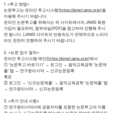
1. <
>
투고 방법
(
https://kmet.jams.or.kr
)
논문투고는 온라인 투고시스템
을
.
이용해 주시기 바랍니다
JAMS
온라인 논문투고를 위해서는 위 사이트에서의
회원
,
(PDF)
가입이 필요하며
첨부파일
을 참고하여 진행해 주시
. (JAMS
면 됩니다
사이트의 반응속도가 전체적으로 느리더
.)
라도 천천히 진행하여 주시기 바랍니다
2. <
>
논문 접수 절차
(
https://kmet.jams.or.kr
)
온라인 투고시스템 메인
에서
‘
’
‘
①
논문투고 바로가기
→
로그인
→
음악교육공학
논문제
’
출
탭
→
연구윤리서약
→
신규논문등록
혹은
‘
’
‘
’
②
로그인
→
신규논문제출
→
음악교육공학
논문제출
탭
→
연구윤리서약
→
신규논문등록
3. <
>
추가 안내 사항
①
연구윤리서약서에 공동저자를 포함한 논문투고자 이름