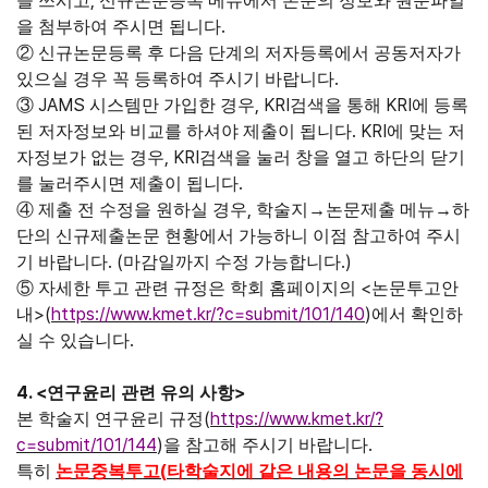
,
을 쓰시고
신규논문등록 메뉴에서 논문의 정보와 원문파일
.
을 첨부하여 주시면 됩니다
②
신규논문등록 후 다음 단계의 저자등록에서 공동저자가
.
있으실 경우 꼭 등록하여 주시기 바랍니다
JAMS
, KRI
KRI
③
시스템만 가입한 경우
검색을 통해
에 등록
. KRI
된 저자정보와 비교를 하셔야 제출이 됩니다
에 맞는 저
, KRI
자정보가 없는 경우
검색을 눌러 창을 열고 하단의 닫기
.
를 눌러주시면 제출이 됩니다
,
④
제출 전 수정을 원하실 경우
학술지
→
논문제출 메뉴
→
하
단의 신규제출논문 현황에서 가능하니 이점 참고하여 주시
. (
.)
기 바랍니다
마감일까지 수정 가능합니다
<
⑤
자세한 투고 관련 규정은 학회 홈페이지의
논문투고안
>(
https://www.kmet.kr/?c=submit/101/140
)
내
에서 확인하
.
실 수 있습니다
4. <
>
연구윤리 관련 유의 사항
(
https://www.kmet.kr/?
본 학술지 연구윤리 규정
c=submit/101/144
)
.
을 참고해 주시기 바랍니다
(
특히
논문중복투고
타학술지에 같은 내용의 논문을 동시에