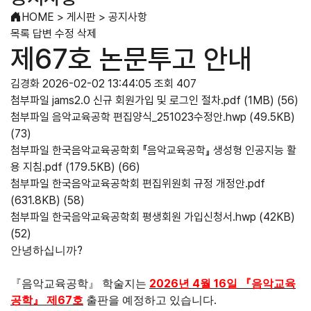
HOME
>
게시판
>
공지사항
목록
답변
수정
삭제
제67호 논문투고 안내
김경화
2026-02-02 13:44:05
조회 407
첨부파일
jams2.0 신규 회원가입 및 로그인 절차.pdf
(1MB)
(56)
첨부파일
음악교육공학 편집양식_251023수정안.hwp
(49.5KB)
(73)
첨부파일
한국음악교육공학회 『음악교육공학』 생성형 인공지능 활
용 지침.pdf
(179.5KB)
(66)
첨부파일
한국음악교육공학회 편집위원회 규정 개정안.pdf
(631.8KB)
(58)
첨부파일
한국음악교육공학회 평생회원 가입신청서.hwp
(42KB)
(52)
?
안녕하십니까
2026
4
16
『
음악교육공학
』
학술지는
년
월
일
『
음악교육
67
.
공학
』
제
호
출판을 예정하고 있습니다