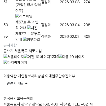
51
김경화
2026.03.08
274
(가입신청서 양식
첨부)
제67호 투고 연
50
김경화
2026.03.04
298
장 안내
제67호 논문투고
>>
김경화
2026.02.02
408
안내
공지사항
글쓰기
처음목록
새로고침
1
2
3
4
이용약관
개인정보처리방침
이메일무단수집거부
관련사이트
한국음악교육공학회
서울특별시 관악구 관악로 168, 409-사34호
TEL. +82-41-