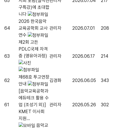
65
지회 포럼(질적연
관리자
2026.07.04
217
구특강)에 초대합
니다
2026 한국음악
64
교육공학회 교사
관리자
2026.07.01
208
연수
제2회 고든
PDLC국제 자격
증 (영유아과정)
63
관리자
2026.06.17
214
제68호 투고연장
62
김경화
2026.06.05
343
안내
[음악교육공학과
에듀테크 활용 수
61
업 (조성기 외)]
관리자
2026.05.26
302
KMET 이사회
지원...
음악교