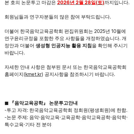
2026
2
28
(
)
.
본 호의 논문투고 마감은
년
월
일
토
까지입니다
.
회원님들과 연구자분들의 많은 참여 부탁드립니다
2025
10
더불어 한국음악교육공학회 편집위원회는
년
월에
.
연구윤리규정을 포함한 주요 사항들을 개정하였습니다
개
정안과 더불어
생성형 인공지능 활용 지침
을 확인해 주시기
.
바랍니다
자세한 안내 사항은 첨부된 문서 또는 한국음악교육공학회
(
kmet.kr
)
.
홈페이지
공지사항을 참조하시기 바랍니다
◼ 『
음악교육공학
』
논문투고안내
-
:
(
)
.
투고 자격
한국음악교육공학회 정회원
평생회원
에 한함
-
:
논문 주제
음악
⋅
음악교육
⋅
교육공학
⋅
음악교육공학
⋅
음악학
⋅
특수교육
⋅
기타 전 분야