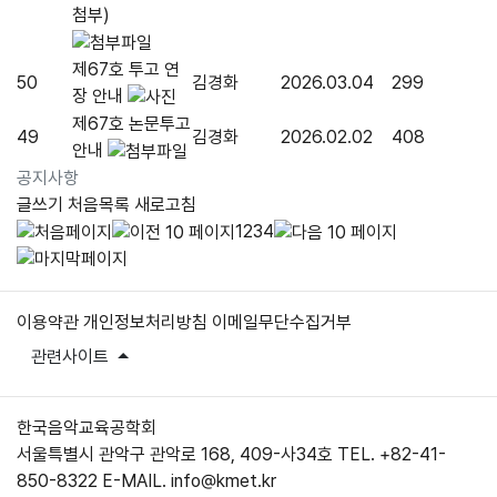
첨부)
제67호 투고 연
50
김경화
2026.03.04
299
장 안내
제67호 논문투고
49
김경화
2026.02.02
408
안내
공지사항
글쓰기
처음목록
새로고침
1
2
3
4
이용약관
개인정보처리방침
이메일무단수집거부
관련사이트
한국음악교육공학회
서울특별시 관악구 관악로 168, 409-사34호
TEL. +82-41-
850-8322
E-MAIL. info@kmet.kr