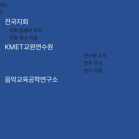
러리
식
전국지회
지회 집행부 조직
지회 행사 자료
KMET교원연수원
연수원 조직
연수 안내
연수 자료
음악교육공학연구소