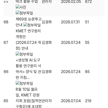
테크 활용 수업
>>
관리자
2026.02.05
672
제69호 논문투고
68
김경화
2026.07.31
51
안내
KMET 연구윤리
개정안
67
(2026.07.24 개
김경화
2026.07.24
55
정) 안내
<생성형 AI 도구
활용 연구윤리 서
66
약서> 양식 및 관
김경화
2026.07.24
85
련 지침...
8월 10일 월요
일, KMET 강원
65
지회 포럼(질적연
관리자
2026.07.04
219
구특강)에 초대합