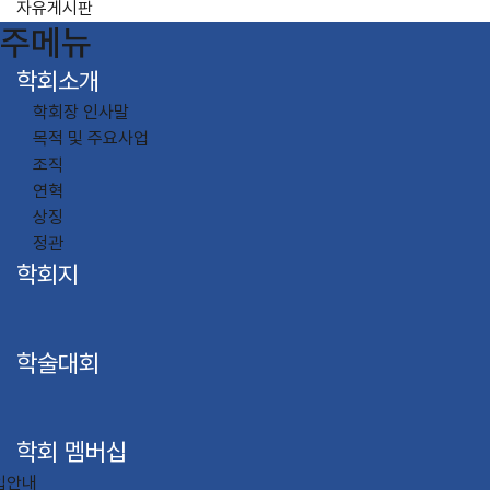
자유게시판
주메뉴
학회소개
학회장 인사말
목적 및 주요사업
조직
연혁
상징
정관
학회지
학술대회
학회 멤버십
입안내