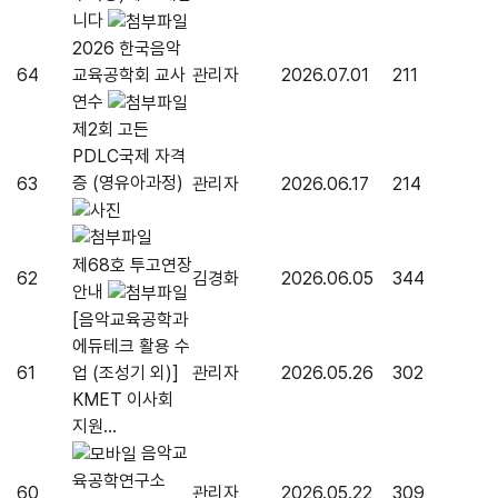
니다
2026 한국음악
64
교육공학회 교사
관리자
2026.07.01
211
연수
제2회 고든
PDLC국제 자격
증 (영유아과정)
63
관리자
2026.06.17
214
제68호 투고연장
62
김경화
2026.06.05
344
안내
[음악교육공학과
에듀테크 활용 수
61
업 (조성기 외)]
관리자
2026.05.26
302
KMET 이사회
지원...
음악교
육공학연구소
60
관리자
2026.05.22
309