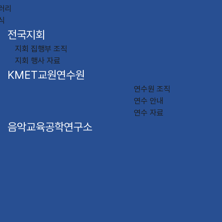
러리
식
전국지회
지회 집행부 조직
지회 행사 자료
KMET교원연수원
연수원 조직
연수 안내
연수 자료
음악교육공학연구소