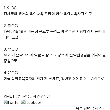
1. 이○○
정세문의 생애와 음악교육 활동에 관한 음악교육사적 연구
2. 이○○
1945-1948년 미군정 문교부 음악교과 편수관 박창해와 나운영에
대한 고찰
3. 백○○
AI 시대 음악교사의 역할 재탐색: 이강숙의 '음악선생님을 위하여'를
중심으로
4. 윤○○
한국 음악교육학자의 발자취: 신계휴, 황병훈 명예교수를 중심으로
KMET 음악교육공학연구소장
목록
답변
수정
삭제