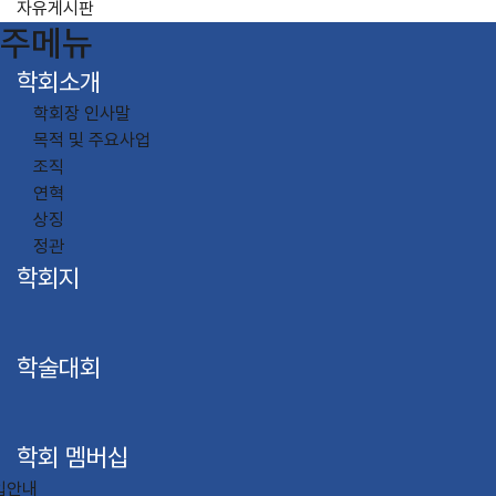
자유게시판
주메뉴
학회소개
학회장 인사말
목적 및 주요사업
조직
연혁
상징
정관
학회지
학술대회
학회 멤버십
입안내