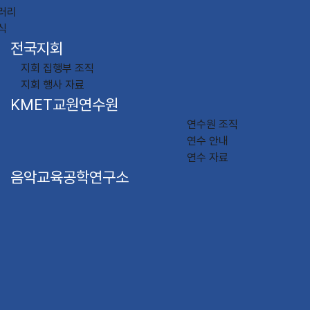
러리
식
전국지회
지회 집행부 조직
지회 행사 자료
KMET교원연수원
연수원 조직
연수 안내
연수 자료
음악교육공학연구소