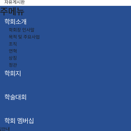
자유게시판
주메뉴
학회소개
학회장 인사말
목적 및 주요사업
조직
연혁
상징
정관
학회지
학술대회
학회 멤버십
입안내